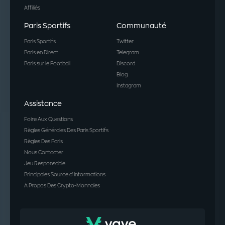
Anguilla
Affiliés
Antarctica
Paris Sportifs
Communauté
Antigua and Barbuda
Paris Sportifs
Twitter
Paris en Direct
Telegram
Argentina
Paris sur le Football
Discord
Blog
Armenia
Instagram
Aruba
Assistance
Australia
Foire Aux Questions
Règles Générales Des Paris Sportifs
Austria
Règles Des Paris
Nous Contacter
Azerbaijan
Jeu Responsable
Bahamas
Principales Source d'Informations
A Propos Des Crypto-Monnaies
Bahrain
Bangladesh