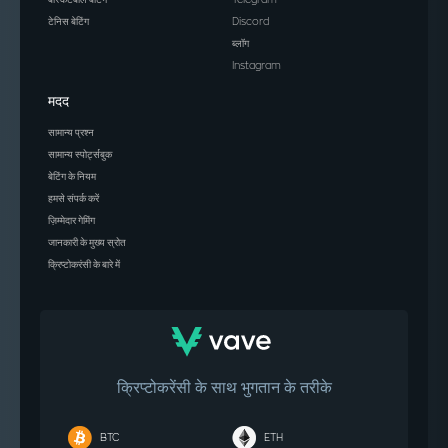
बास्केटबॉल बेटिंग
Telegram
टेनिस बेटिंग
Discord
Armenia
ब्लॉग
Instagram
Aruba
मदद
Australia
सामान्य प्रश्न
Austria
सामान्य स्पोर्ट्सबुक
बेटिंग के नियम
Azerbaijan
हमसे संपर्क करें
ज़िम्मेदार गेमिंग
Bahamas
जानकारी के मुख्य स्रोत
Bahrain
क्रिप्टोकरंसी के बारे में
Bangladesh
Barbados
Belarus
क्रिप्टोकरेंसी के साथ भुगतान के तरीके
Belgium
BTC
ETH