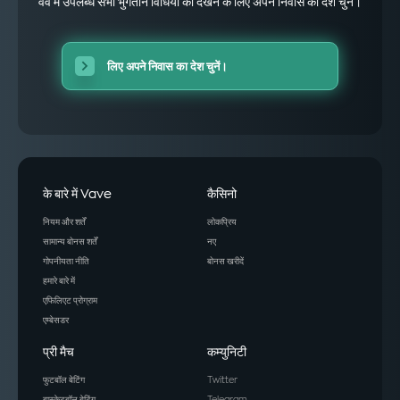
वेव में उपलब्ध सभी भुगतान विधियों को देखने के लिए अपने निवास का देश चुनें।
Abkhazia
लिए अपने निवास का देश चुनें।
Afghanistan
Albania
Algeria
American Samoa
के बारे में Vave
कैसिनो
नियम और शर्तें
लोकप्रिय
Andorra
सामान्य बोनस शर्तें
नए
Angola
गोपनीयता नीति
बोनस खरीदें
हमारे बारे में
Anguilla
एफिलिएट प्रोग्राम
एम्बेसडर
Antarctica
प्री मैच
कम्युनिटी
Antigua and Barbuda
फुटबॉल बेटिंग
Twitter
Argentina